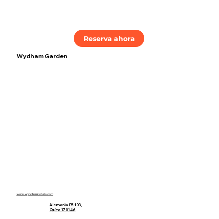
Reserva ahora
Wydham Garden
Tarifas:
Sencilla $96.98
Doble $111,21
www.wyndhamhotels.com
Alemania E5 103,
Quito 170146