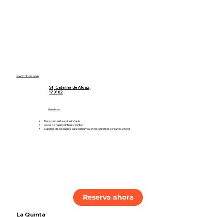
Tarifas:
Sencilla: $92
Doble: $98.90
www.hilton.com
St, Catalina de Aldaz,
170102
Beneficios:
Desayuno self-service incluido
Acceso a nuestro Fitness Center
Cupones de descuento para consumos en restaurantes cercanos al hotel
Reserva ahora
La Quinta