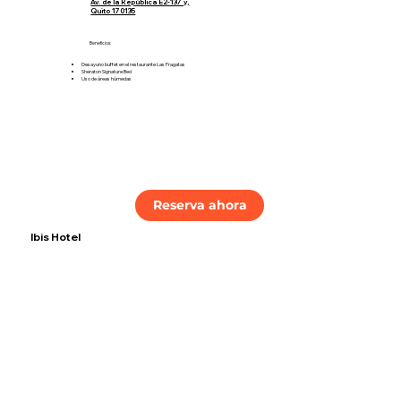
Av. de la República E2-137 y,
Quito 170135
Beneficios:
Desayuno buffet en el restaurante Las Fragatas
Sheraton Signature Bed
Uso de áreas húmedas
Reserva ahora
Ibis Hotel
Tarifas:
Sencilla: $72.45
Doble: $78.20