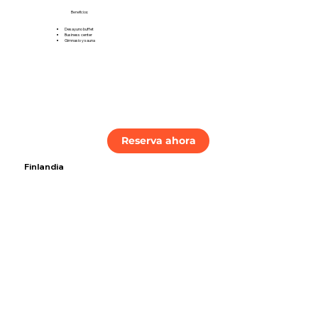
Beneficios:
Desayuno buffet
Business center
Gimnasio y sauna
Reserva ahora
Finlandia
Tarifas:
Sencilla: 76,50
Doble: 91,50