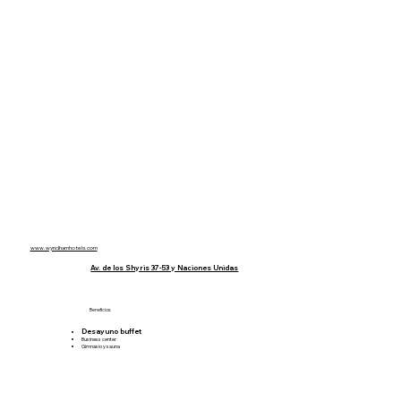
Tarifas:
Standard King $84.48
Standard Doble $98.70
Suite King $97.20
Suite Doble $111.65
Business King $109.48
Business Doble $123.70
Business Suite King $121.98
Business Suite Doble $129.95
www.wyndhamhotels.com
Av. de los Shyris 37-53 y Naciones Unidas
Beneficios:
Desayuno buffet
Business center
Gimnasio y sauna