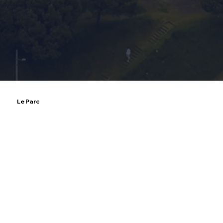
Le Parc
Tarifas:
Luxury Room: $161,10
Junior Suite: $179,85
Executive Suite:$198,60
Business Suite: $217,35
Presidencial Beyond the Stars: $381,10