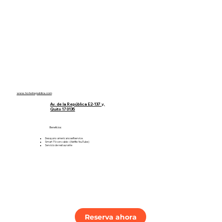
Tarifas:
Sencilla $56.35
Doble $67.85
Triple $102
www.hotelrepublica.com
Av. de la República E2-137 y,
Quito 170135
Beneficios:
Desayuno americano self service.
Smart TV con cable – (Netflix-YouTube)
Servicio de restaurante
Reserva ahora