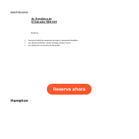
www.leparc.com.ec
Av. República de
El Salvador N34-349
Beneficios:
Desayuno buffet tipo americano en nuestro restaurante Neu Bistro
Uso del área de fitness y áreas húmedas (Sauna y Turco)
Uso de piscina con una vista de 360 grados
Reserva ahora
Hampton