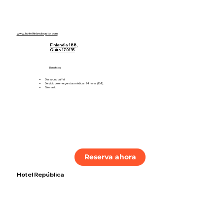
www.hotelfinlandiaquito.com
Finlandia 188,
Quito 170135
Beneficios:
Desayuno buffet
Servicio de emergencias médicas 24 horas (EMI).
Gimnasio
Reserva ahora
Hotel República