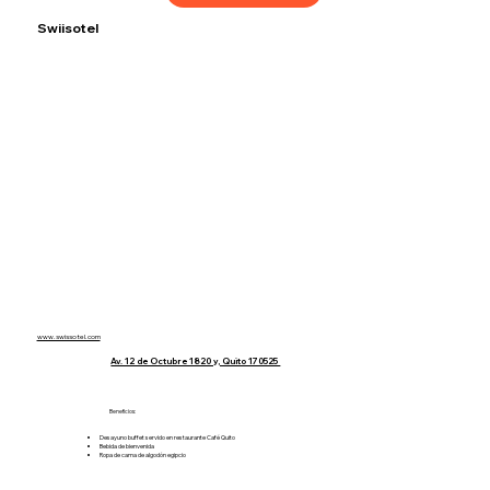
Swiisotel
Tarifas:
Sencilla $112.55
Doble $136.95
www.swissotel.com
Av. 12 de Octubre 1820 y, Quito 170525
Beneficios:
Desayuno buffet servido en restaurante Café Quito
Bebida de bienvenida
Ropa de cama de algodón egipcio