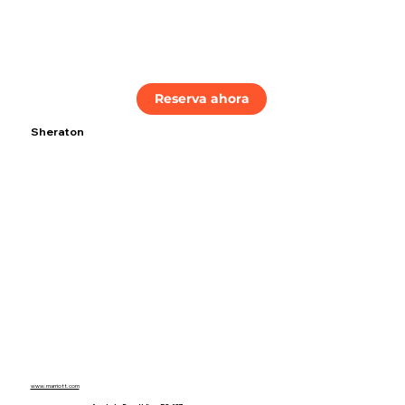
Reserva ahora
Sheraton
Tarifas:
Sencilla: $146,79
Doble: $173,33
www.marriott.com