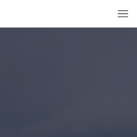
¿Vienes de otro país?
Reserva tu hotel
Para facilitar la planificación de tu viaje a la Cumbre
Latinoamericana de Inversión de Impacto (CLIIQ) los
días
4 y 5 de junio de 2025
, hemos recopilado
información útil sobre opciones de hospedaje en
Quito: