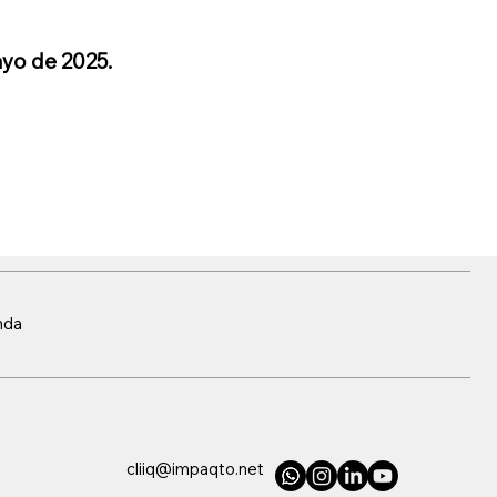
ayo de 2025.
nda
cliiq@impaqto.net