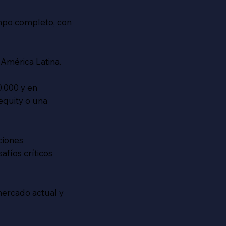
mpo completo, con
América Latina.
,000 y en
equity o una
ciones
fíos críticos
mercado actual y