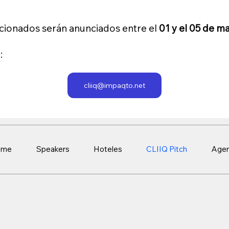
cionados serán anunciados entre el
01 y el 05 de m
:
cliiq@impaqto.net
ome
Speakers
Hoteles
CLIIQ Pitch
Age