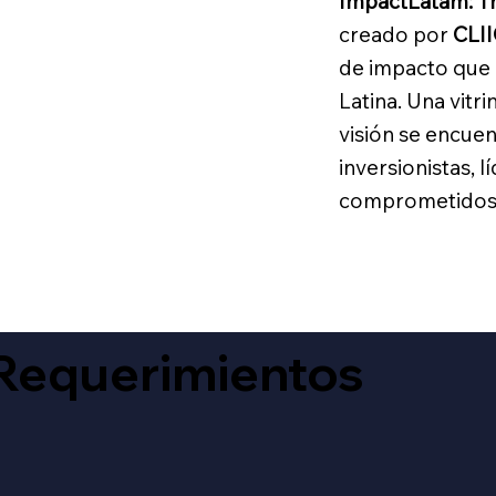
ImpactLatam: Th
creado por
CLII
de impacto que 
Latina. Una vitr
visión se encue
inversionistas, l
comprometidos c
Requerimientos